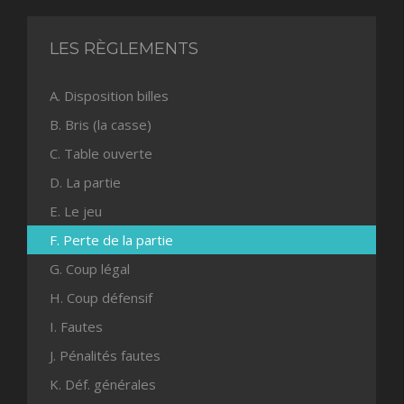
LES RÈGLEMENTS
A. Disposition billes
B. Bris (la casse)
C. Table ouverte
D. La partie
E. Le jeu
F. Perte de la partie
G. Coup légal
H. Coup défensif
I. Fautes
J. Pénalités fautes
K. Déf. générales